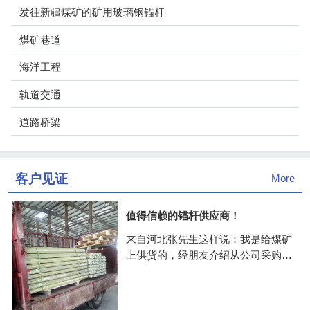
发往新疆煤矿的矿用玻璃钢锚杆
煤矿巷道
海洋工程
轨道交通
道路桥梁
客户见证
More
值得信赖的锚杆供应商！
来自河北张先生这样说：我是给煤矿
上供货的，经朋友介绍从公司采购的
玻璃钢锚杆，价格公道，关键是供货
很快，抽检了几次，质量挺好的，合
作两年多了一致很愉快！公司值得信