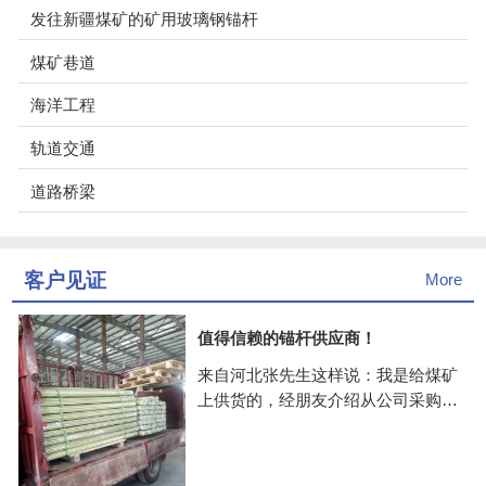
发往新疆煤矿的矿用玻璃钢锚杆
煤矿巷道
海洋工程
轨道交通
道路桥梁
客户见证
More
值得信赖的锚杆供应商！
来自河北张先生这样说：我是给煤矿
上供货的，经朋友介绍从公司采购的
玻璃钢锚杆，价格公道，关键是供货
很快，抽检了几次，质量挺好的，合
作两年多了一致很愉快！公司值得信