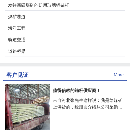
发往新疆煤矿的矿用玻璃钢锚杆
煤矿巷道
海洋工程
轨道交通
道路桥梁
客户见证
More
值得信赖的锚杆供应商！
来自河北张先生这样说：我是给煤矿
上供货的，经朋友介绍从公司采购的
玻璃钢锚杆，价格公道，关键是供货
很快，抽检了几次，质量挺好的，合
作两年多了一致很愉快！公司值得信