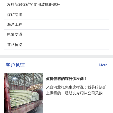
发往新疆煤矿的矿用玻璃钢锚杆
煤矿巷道
海洋工程
轨道交通
道路桥梁
客户见证
More
值得信赖的锚杆供应商！
来自河北张先生这样说：我是给煤矿
上供货的，经朋友介绍从公司采购的
玻璃钢锚杆，价格公道，关键是供货
很快，抽检了几次，质量挺好的，合
作两年多了一致很愉快！公司值得信